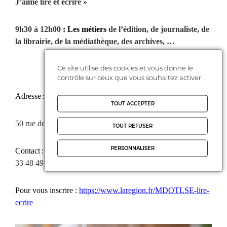
J’aime lire et écrire »
9h30 à 12h00
: Les métiers
de l’édition, de journaliste, de
la librairie, de la médiathèque, des archives, …
Ce site utilise des cookies et vous donne le
contrôle sur ceux que vous souhaitez activer
Adresse : Maison de l’Orientation Toulouse
centre
TOUT ACCEPTER
50 rue de 7 troubadours, 31000 Toulouse
TOUT REFUSER
PERSONNALISER
Contact :
Céline Ruffat /
celine.ruffat@laregion.fr
- 05 61
33 48 49
Pour vous inscrire :
https://www.laregion.fr/MDOTLSE-lire-
ecrire