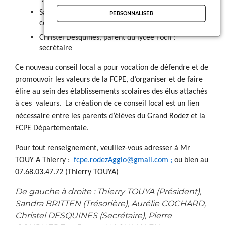
Sandra Britten, parent de l’école Flaugergues et
PERSONNALISER
collège Fabre : trésorière
Christel Desquines, parent du lycée Foch :
secrétaire
Ce nouveau conseil local a pour vocation de défendre et de
promouvoir les valeurs de la FCPE, d’organiser et de faire
élire au sein des établissements scolaires des élus attachés
à ces valeurs. La création de ce conseil local est un lien
nécessaire entre les parents d’élèves du Grand Rodez et la
FCPE Départementale.
Pour tout renseignement, veuillez-vous adresser à Mr
TOUY A Thierry :
fcpe.rodezAgglo@gmail.com
;
ou bien au
07.68.03.47.72 (Thierry TOUYA)
De gauche à droite : Thierry TOUYA (Président),
Sandra BRITTEN (Trésorière), Aurélie COCHARD,
Christel DESQUINES (Secrétaire), Pierre