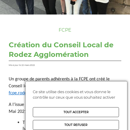
FCPE
Création du Conseil Local de
Rodez Agglomération
Mis à jour le 22 mars 2022
Un groupe de parents adhérents à la FCPE ont créé le
Conseil local de Rodez Agglomération :
Ce site utilise des cookies et vous donne le
fcpe.rodezAgglo@gmail.com
;
contrôle sur ceux que vous souhaitez activer
A l’issue de l'Assemblée Constituante qui s’est tenue le 25
Mai 2021, ont été élu :
TOUT ACCEPTER
Thierry Touya, parent de l’école Flaugergues et
TOUT REFUSER
lycée Monteil : président.